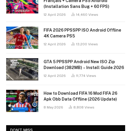
Français + Caméra PS5 Android
(Installation Sans Bug + 60 FPS)
12 April 2026
14,460
Views
FIFA 2026 PPSSPP ISO Android Offline
4K Camera PS5
12 April 2026
13,200
Views
GTA 5 PPSSPP Android New ISO Zip
Download (382MB) – Install Guide 2026
12 April 2026
11,774
Views
How to Download FIFA 16 Mod FIFA 26
Apk Obb Data Offline (2026 Update)
8 May 2026
8,808
Views
DON'T MISS