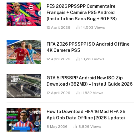
PES 2026 PPSSPP Commentaire
Français + Caméra PS5 Android
(Installation Sans Bug + 60 FPS)
12 April 2026
14,503
Views
FIFA 2026 PPSSPP ISO Android Offline
4K Camera PS5
12 April 2026
13,223
Views
GTA 5 PPSSPP Android New ISO Zip
Download (382MB) – Install Guide 2026
12 April 2026
11,832
Views
How to Download FIFA 16 Mod FIFA 26
Apk Obb Data Offline (2026 Update)
8 May 2026
8,856
Views