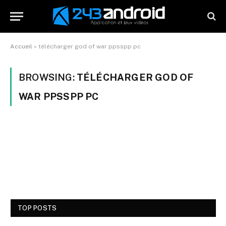
Accueil
»
télécharger god of war ppsspp pc
BROWSING:
TÉLÉCHARGER GOD OF
WAR PPSSPP PC
TOP POSTS