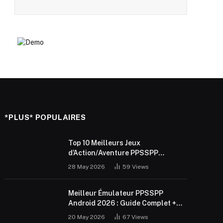
*PLUS* POPULAIRES
Top 10 Meilleurs Jeux
d’Action/Aventure PPSSPP
Android 2026 (ISO Gratuit)
28 May 2026
59
Views
Meilleur Émulateur PPSSPP
Android 2026 : Guide Complet +
Réglages
20 May 2026
67
Views