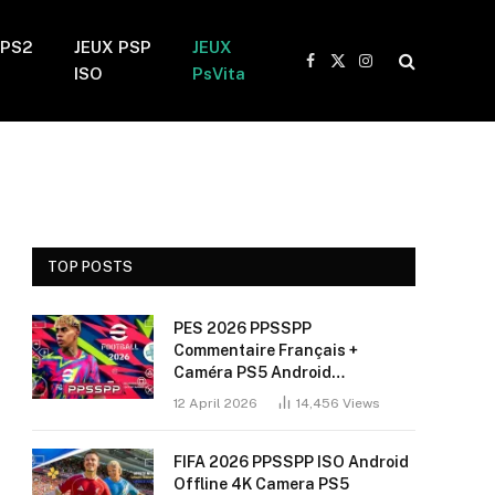
 PS2
JEUX PSP
JEUX
Facebook
X
Instagram
ISO
PsVita
(Twitter)
TOP POSTS
PES 2026 PPSSPP
Commentaire Français +
Caméra PS5 Android
(Installation Sans Bug + 60
12 April 2026
14,456
Views
FPS)
FIFA 2026 PPSSPP ISO Android
Offline 4K Camera PS5