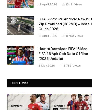
12 April 2026
13,191
Views
GTA 5 PPSSPP Android New ISO
Zip Download (382MB) – Install
Guide 2026
12 April 2026
11,750
Views
How to Download FIFA 16 Mod
FIFA 26 Apk Obb Data Offline
(2026 Update)
8 May 2026
8,783
Views
DON'T MISS