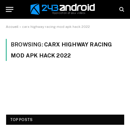
Accueil
»
carx highway racing mod apk hack 2022
BROWSING:
CARX HIGHWAY RACING
MOD APK HACK 2022
TOP POSTS