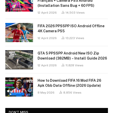
Français + Caméra PS5 Android
(Installation Sans Bug + 60 FPS)
12 April 2026
14,503
Views
FIFA 2026 PPSSPP ISO Android Offline
4K Camera PS5
12 April 2026
13,223
Views
GTA 5 PPSSPP Android New ISO Zip
Download (382MB) – Install Guide 2026
12 April 2026
11,828
Views
How to Download FIFA 16 Mod FIFA 26
Apk Obb Data Offline (2026 Update)
8 May 2026
8,856
Views
DON'T MISS