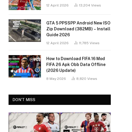
12 April 2026
13,204
Views
GTA 5 PPSSPP Android New ISO
Zip Download (382MB) – Install
Guide 2026
12 April 2026
11,785
Views
How to Download FIFA 16 Mod
FIFA 26 Apk Obb Data Offline
(2026 Update)
8 May 2026
8,820
Views
DON'T MISS