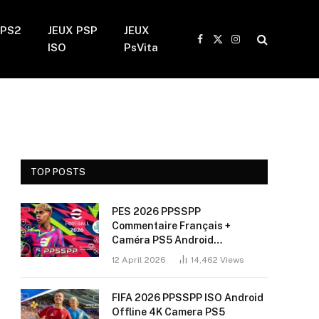
 PS2
JEUX PSP
JEUX
Facebook
X
Instagram
ISO
PsVita
(Twitter)
TOP POSTS
PES 2026 PPSSPP
Commentaire Français +
Caméra PS5 Android
(Installation Sans Bug + 60
12 April 2026
14,462
Views
FPS)
FIFA 2026 PPSSPP ISO Android
Offline 4K Camera PS5