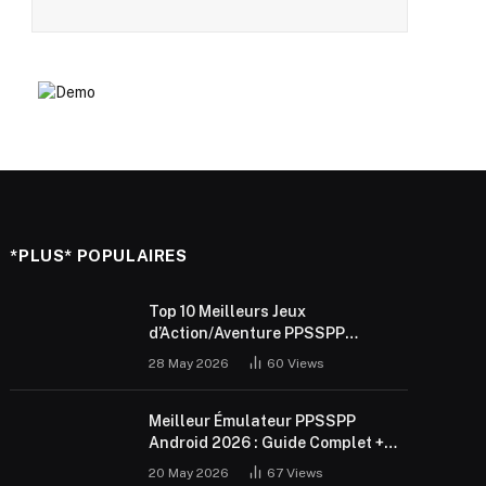
*PLUS* POPULAIRES
Top 10 Meilleurs Jeux
d’Action/Aventure PPSSPP
Android 2026 (ISO Gratuit)
28 May 2026
60
Views
Meilleur Émulateur PPSSPP
Android 2026 : Guide Complet +
Réglages
20 May 2026
67
Views