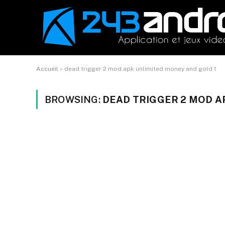
Accueil
»
dead trigger 2 mod apk unlimited money and gold 1
BROWSING:
DEAD TRIGGER 2 MOD A