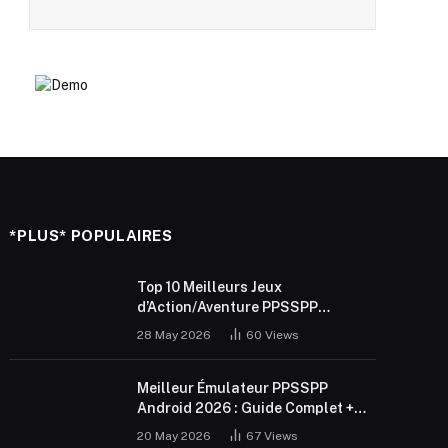
*PLUS* POPULAIRES
Top 10 Meilleurs Jeux
d’Action/Aventure PPSSPP
Android 2026 (ISO Gratuit)
28 May 2026
60
Views
Meilleur Émulateur PPSSPP
Android 2026 : Guide Complet +
Réglages
20 May 2026
67
Views