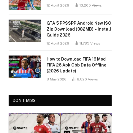
12 April 2026
13,205
Views
GTA 5 PPSSPP Android New ISO
Zip Download (382MB) – Install
Guide 2026
12 April 2026
11,785
Views
How to Download FIFA 16 Mod
FIFA 26 Apk Obb Data Offline
(2026 Update)
8 May 2026
8,820
Views
DON'T MISS