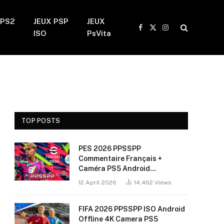
 PS2
JEUX PSP
JEUX
Facebook
X
Instagram
ISO
PsVita
(Twitter)
TOP POSTS
PES 2026 PPSSPP
Commentaire Français +
Caméra PS5 Android
(Installation Sans Bug + 60
12 April 2026
14,462
Views
FPS)
FIFA 2026 PPSSPP ISO Android
Offline 4K Camera PS5