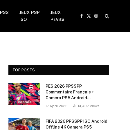
 PS2
JEUX PSP
JEUX
Facebook
X
Instagram
ISO
PsVita
(Twitter)
TOP POSTS
PES 2026 PPSSPP
Commentaire Français +
Caméra PS5 Android
(Installation Sans Bug + 60
12 April 2026
14,492
Views
FPS)
FIFA 2026 PPSSPP ISO Android
Offline 4K Camera PS5