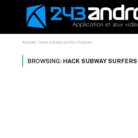
Accueil
»
hack subway surfers français
BROWSING:
HACK SUBWAY SURFERS