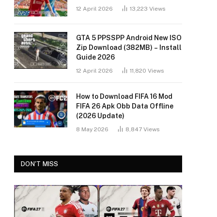
12 April 2026
13,223
Views
GTA 5 PPSSPP Android New ISO
Zip Download (382MB) – Install
Guide 2026
12 April 2026
11,820
Views
How to Download FIFA 16 Mod
FIFA 26 Apk Obb Data Offline
(2026 Update)
8 May 2026
8,847
Views
DON'T MISS