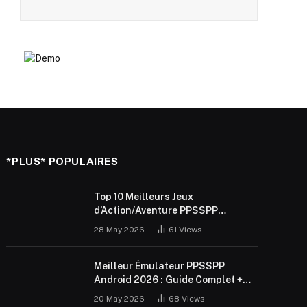
*PLUS* POPULAIRES
Top 10 Meilleurs Jeux
d’Action/Aventure PPSSPP
Android 2026 (ISO Gratuit)
28 May 2026
61
Views
Meilleur Émulateur PPSSPP
Android 2026 : Guide Complet +
Réglages
20 May 2026
68
Views