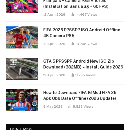
Français + Caméra PS5 Android
(Installation Sans Bug + 60 FPS)
12 April 2026
14,467
Views
FIFA 2026 PPSSPP ISO Android Offline
4K Camera PS5
12 April 2026
13,205
Views
GTA 5 PPSSPP Android New ISO Zip
Download (382MB) – Install Guide 2026
12 April 2026
11,795
Views
How to Download FIFA 16 Mod FIFA 26
Apk Obb Data Offline (2026 Update)
8 May 2026
8,823
Views
DON'T MISS