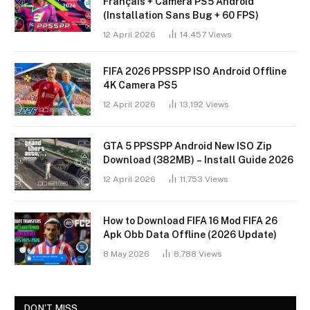
Français + Caméra PS5 Android
(Installation Sans Bug + 60 FPS)
12 April 2026
14,457
Views
FIFA 2026 PPSSPP ISO Android Offline
4K Camera PS5
12 April 2026
13,192
Views
GTA 5 PPSSPP Android New ISO Zip
Download (382MB) – Install Guide 2026
12 April 2026
11,753
Views
How to Download FIFA 16 Mod FIFA 26
Apk Obb Data Offline (2026 Update)
8 May 2026
8,788
Views
DON'T MISS