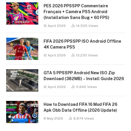
PES 2026 PPSSPP Commentaire
Français + Caméra PS5 Android
(Installation Sans Bug + 60 FPS)
12 April 2026
14,505
Views
FIFA 2026 PPSSPP ISO Android Offline
4K Camera PS5
12 April 2026
13,230
Views
GTA 5 PPSSPP Android New ISO Zip
Download (382MB) – Install Guide 2026
12 April 2026
11,846
Views
How to Download FIFA 16 Mod FIFA 26
Apk Obb Data Offline (2026 Update)
8 May 2026
8,874
Views