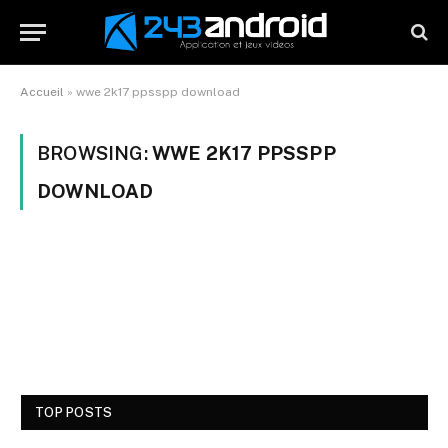
Accueil
»
wwe 2k17 ppsspp download
BROWSING:
WWE 2K17 PPSSPP
DOWNLOAD
TOP POSTS