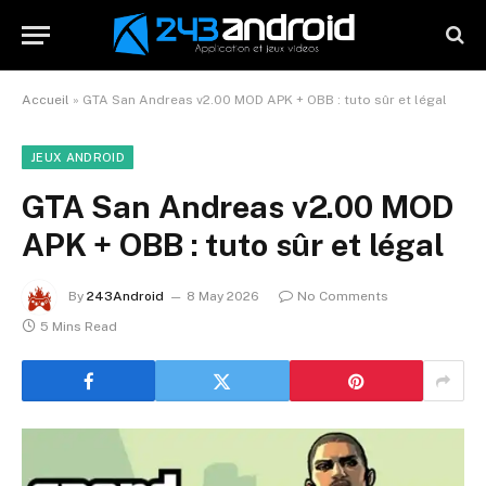
Accueil
»
GTA San Andreas v2.00 MOD APK + OBB : tuto sûr et légal
JEUX ANDROID
GTA San Andreas v2.00 MOD
APK + OBB : tuto sûr et légal
By
243Android
8 May 2026
No Comments
5 Mins Read