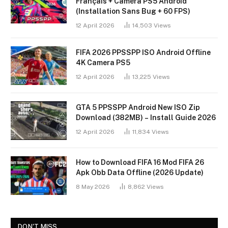
Français + Caméra PS5 Android
(Installation Sans Bug + 60 FPS)
12 April 2026
14,503
Views
FIFA 2026 PPSSPP ISO Android Offline
4K Camera PS5
12 April 2026
13,225
Views
GTA 5 PPSSPP Android New ISO Zip
Download (382MB) – Install Guide 2026
12 April 2026
11,834
Views
How to Download FIFA 16 Mod FIFA 26
Apk Obb Data Offline (2026 Update)
8 May 2026
8,862
Views
DON'T MISS