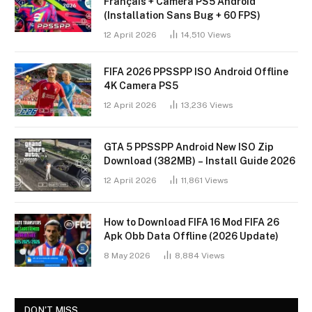
Français + Caméra PS5 Android
(Installation Sans Bug + 60 FPS)
12 April 2026
14,510
Views
FIFA 2026 PPSSPP ISO Android Offline
4K Camera PS5
12 April 2026
13,236
Views
GTA 5 PPSSPP Android New ISO Zip
Download (382MB) – Install Guide 2026
12 April 2026
11,861
Views
How to Download FIFA 16 Mod FIFA 26
Apk Obb Data Offline (2026 Update)
8 May 2026
8,884
Views
DON'T MISS