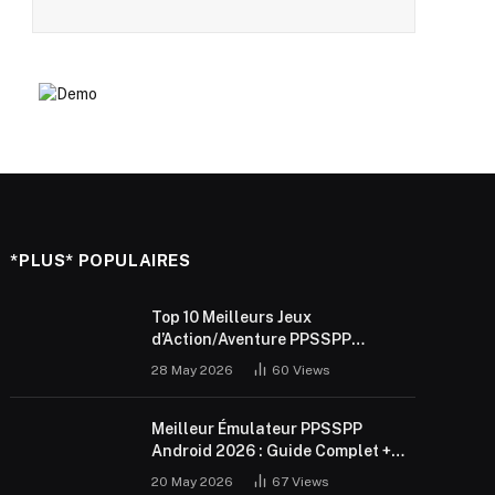
*PLUS* POPULAIRES
Top 10 Meilleurs Jeux
d’Action/Aventure PPSSPP
Android 2026 (ISO Gratuit)
28 May 2026
60
Views
Meilleur Émulateur PPSSPP
Android 2026 : Guide Complet +
Réglages
20 May 2026
67
Views