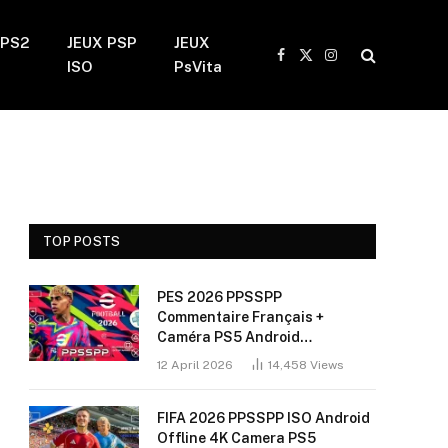
 PS2
JEUX PSP
JEUX
Facebook
X
Instagram
ISO
PsVita
(Twitter)
TOP POSTS
PES 2026 PPSSPP
Commentaire Français +
Caméra PS5 Android
(Installation Sans Bug + 60
12 April 2026
14,458
Views
FPS)
FIFA 2026 PPSSPP ISO Android
Offline 4K Camera PS5