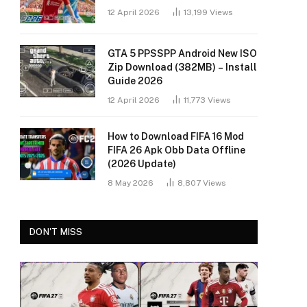
12 April 2026
13,199
Views
GTA 5 PPSSPP Android New ISO
Zip Download (382MB) – Install
Guide 2026
12 April 2026
11,773
Views
How to Download FIFA 16 Mod
FIFA 26 Apk Obb Data Offline
(2026 Update)
8 May 2026
8,807
Views
DON'T MISS