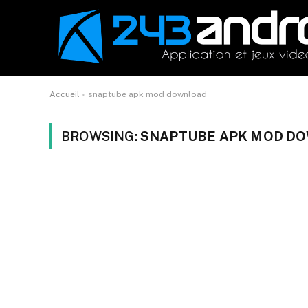
Accueil
»
snaptube apk mod download
BROWSING:
SNAPTUBE APK MOD D