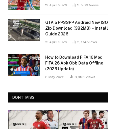
12 April 2026
13,200
Views
GTA 5 PPSSPP Android New ISO
Zip Download (382MB) – Install
Guide 2026
12 April 2026
11,774
Views
How to Download FIFA 16 Mod
FIFA 26 Apk Obb Data Offline
(2026 Update)
8 May 2026
8,808
Views
DON'T MISS