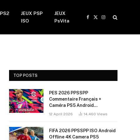
 PS2
JEUX PSP
JEUX
Facebook
X
Instagram
ISO
PsVita
(Twitter)
TOP POSTS
PES 2026 PPSSPP
Commentaire Français +
Caméra PS5 Android
(Installation Sans Bug + 60
12 April 2026
14,460
Views
FPS)
FIFA 2026 PPSSPP ISO Android
Offline 4K Camera PS5