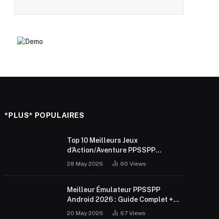
*PLUS* POPULAIRES
Top 10 Meilleurs Jeux
d’Action/Aventure PPSSPP
Android 2026 (ISO Gratuit)
28 May 2026
60
Views
Meilleur Émulateur PPSSPP
Android 2026 : Guide Complet +
Réglages
20 May 2026
67
Views