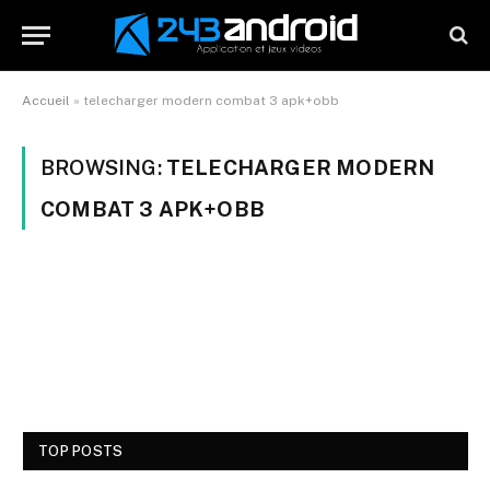
Accueil
»
telecharger modern combat 3 apk+obb
BROWSING:
TELECHARGER MODERN
COMBAT 3 APK+OBB
TOP POSTS