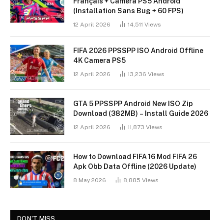
Français + Caméra PS5 Android
(Installation Sans Bug + 60 FPS)
12 April 2026
14,511
Views
FIFA 2026 PPSSPP ISO Android Offline
4K Camera PS5
12 April 2026
13,236
Views
GTA 5 PPSSPP Android New ISO Zip
Download (382MB) – Install Guide 2026
12 April 2026
11,873
Views
How to Download FIFA 16 Mod FIFA 26
Apk Obb Data Offline (2026 Update)
8 May 2026
8,885
Views
DON'T MISS