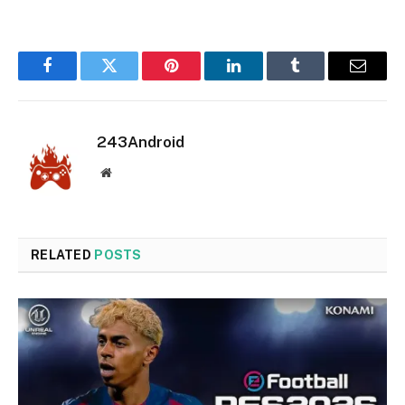
Facebook
Twitter
Pinterest
LinkedIn
Tumblr
Email
243Android
Website
RELATED
POSTS