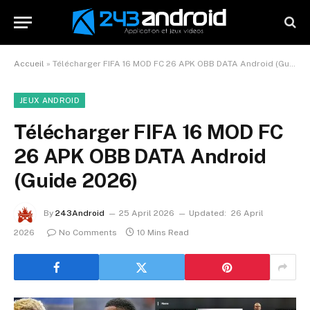
Accueil
»
Télécharger FIFA 16 MOD FC 26 APK OBB DATA Android (Guide 2026)
JEUX ANDROID
Télécharger FIFA 16 MOD FC
26 APK OBB DATA Android
(Guide 2026)
By
243Android
25 April 2026
Updated:
26 April
2026
No Comments
10 Mins Read